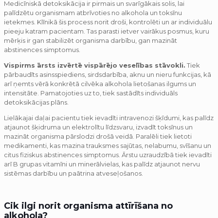
Medicīniskā detoksikācija ir pirmais un svarīgākais solis, lai
palīdzētu organismam atbrīvoties no alkohola un toksīnu
ietekmes. Klīnikā šis process norit droši, kontrolēti un ar individuālu
pieeju katram pacientam. Tas parasti ietver vairākus posmus, kuru
mērķis ir gan stabilizēt organisma darbību, gan mazināt
abstinences simptomus.
Vispirms ārsts izvērtē vispārējo veselības stāvokli.
Tiek
pārbaudīts asinsspiediens, sirdsdarbība, aknu un nieru funkcijas, kā
arī ņemts vērā konkrētā cilvēka alkohola lietošanas ilgums un
intensitāte. Pamatojoties uz to, tiek sastādīts individuāls
detoksikācijas plāns.
Lielākajai daļai pacientu tiek ievadīti intravenozi šķīdumi, kas palīdz
atjaunot šķidruma un elektrolītu līdzsvaru, izvadīt toksīnus un
mazināt organisma pārslodzi drošā veidā. Paralēli tiek lietoti
medikamenti, kas mazina trauksmes sajūtas, nelabumu, svīšanu un
citus fiziskus abstinences simptomus. Ārstu uzraudzībā tiek ievadīti
arī B grupas vitamīni un minerālvielas, kas palīdz atjaunot nervu
sistēmas darbību un paātrina atveseļošanos.
Cik ilgi norit organisma attīrīšana no
alkohola?