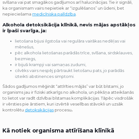
svīšana vai pat smagākos gadījumos arī halucinācijas. Tie ir signāli,
ka organismam vairs nepietiek ar “izgulēšanos” un ūdeni, bet
nepieciešama
medicīniska palīdzība
.
Alkohola detoksikācija klīnikā, nevis mājas apstākļos
ir īpaši svarīga, ja:
lietošana bijusi ilgstoša vai regulāra vairākas nedēļas vai
mēnešus,
pēc alkohola lietošanas parādās trīce, svīšana, sirdsklauves,
bezmiegs,
ir bijuši krampji vai samaņas zudumi,
cilvēks vairs nespēj pārtraukt lietošanu pats, jo parādās
izteikti abstinences simptomi.
Šādos gadījumos mēģināt “attīrīties mājās” var būt bīstami, jo
organisms jau ir fiziski atkarīgs no alkohola, un pēkšņa atteikšanās
to lietot var radīt dzīvībai bīstamas komplikācijas. Tāpēc visdrošāk
ir vērsties pie ārstiem, kuri izvērtē veselības stāvokli un uzsāk
kontrolētu
detoksikācijas
procesu
.
Kā notiek organisma attīrīšana klīnikā