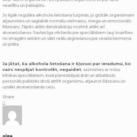
veselību un pašsajūtu.
Jo ilgāk regulāra alkohola lietošana turpinās, jo grūtāk organismam
atjaunoties un saglabāt normālu vielmaiņu, miega un emocionālo
līdzsvaru. Tāpēc atlikt detoksikāciju nozīmē atlikt arī
atveseļošanos. Savlaicīga vēršanās pie speciālistiem ļauj izvairīties
no smagām sekām un sākt reālu atgriešanos pie vesela ķermeņa
un prāta.
Ja jūtat, ka alkohola lietošana ir kļuvusi par ieradumu, ko
vairs nespējat kontrolēt, negaidiet
, sazinieties ar mūsu
klīnikas speciālistiem, kurā pieredzējuši ārsti un atbalstošs
personāls palīdzēs droši attīrīt organismu, atjaunot līdzsvaru un
uzsākt atveseļošanās ceļu.
Share
0
olga