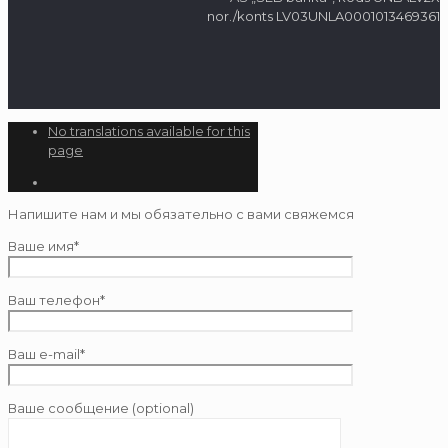
nor./konts LV03UNLA0001013469361
No translations available for this
page
Напишите нам и мы обязательно с вами свяжемся
Ваше имя*
Ваш телефон*
Ваш e-mail*
Ваше сообщение (optional)