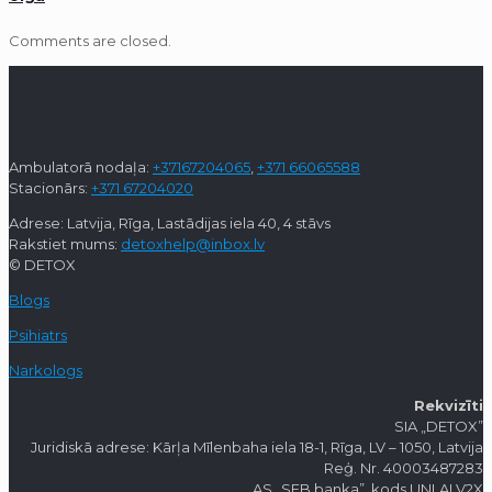
Comments are closed.
Ambulatorā nodaļa:
+37167204065
,
+371 66065588
Stacionārs:
+371 67204020
Adrese: Latvija, Rīga, Lastādijas iela 40, 4 stāvs
Rakstiet mums:
detoxhelp@inbox.lv
© DETOX
Blogs
Psihiatrs
Narkologs
Rekvizīti
SIA „DETOX”
Juridiskā adrese: Kārļa Mīlenbaha iela 18-1, Rīga, LV – 1050, Latvija
Reģ. Nr. 40003487283
AS „SEB banka”, kods UNLALV2X