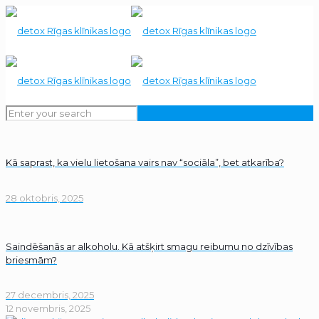
Kā saprast, ka vielu lietošana vairs nav “sociāla”, bet atkarība?
28 oktobris, 2025
Saindēšanās ar alkoholu. Kā atšķirt smagu reibumu no dzīvības
briesmām?
27 decembris, 2025
12 novembris, 2025