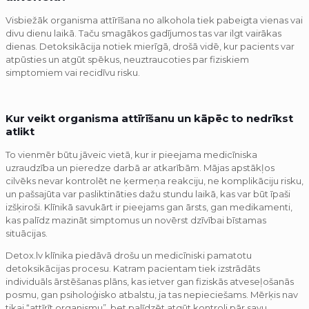
Visbiežāk organisma attīrīšana no alkohola tiek pabeigta vienas vai
divu dienu laikā. Taču smagākos gadījumos tas var ilgt vairākas
dienas. Detoksikācija notiek mierīgā, drošā vidē, kur pacients var
atpūsties un atgūt spēkus, neuztraucoties par fiziskiem
simptomiem vai recidīvu risku.
Kur veikt organisma attīrīšanu un kāpēc to nedrīkst
atlikt
To vienmēr būtu jāveic vietā, kur ir pieejama medicīniska
uzraudzība un pieredze darbā ar atkarībām. Mājas apstākļos
cilvēks nevar kontrolēt ne ķermeņa reakciju, ne komplikāciju risku,
un pašsajūta var pasliktināties dažu stundu laikā, kas var būt īpaši
izšķiroši. Klīnikā savukārt ir pieejams gan ārsts, gan medikamenti,
kas palīdz mazināt simptomus un novērst dzīvībai bīstamas
situācijas.
Detox.lv klīnika piedāvā drošu un medicīniski pamatotu
detoksikācijas procesu. Katram pacientam tiek izstrādāts
individuāls ārstēšanas plāns, kas ietver gan fiziskās atveseļošanās
posmu, gan psiholoģisko atbalstu, ja tas nepieciešams. Mērķis nav
tikai “attīrīt organismu”, bet palīdzēt atgūt kontroli pār savu