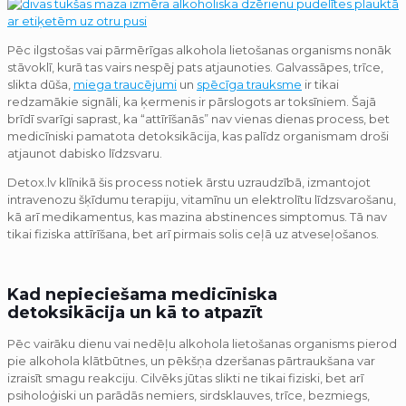
Pēc ilgstošas vai pārmērīgas alkohola lietošanas organisms nonāk
stāvoklī, kurā tas vairs nespēj pats atjaunoties. Galvassāpes, trīce,
slikta dūša,
miega traucējumi
un
spēcīga trauksme
ir tikai
redzamākie signāli, ka ķermenis ir pārslogots ar toksīniem. Šajā
brīdī svarīgi saprast, ka “attīrīšanās” nav vienas dienas process, bet
medicīniski pamatota detoksikācija, kas palīdz organismam droši
atjaunot dabisko līdzsvaru.
Detox.lv klīnikā šis process notiek ārstu uzraudzībā, izmantojot
intravenozu šķīdumu terapiju, vitamīnu un elektrolītu līdzsvarošanu,
kā arī medikamentus, kas mazina abstinences simptomus. Tā nav
tikai fiziska attīrīšana, bet arī pirmais solis ceļā uz atveseļošanos.
Kad nepieciešama medicīniska
detoksikācija un kā to atpazīt
Pēc vairāku dienu vai nedēļu alkohola lietošanas organisms pierod
pie alkohola klātbūtnes, un pēkšņa dzeršanas pārtraukšana var
izraisīt smagu reakciju. Cilvēks jūtas slikti ne tikai fiziski, bet arī
psiholoģiski un parādās nemiers, sirdsklauves, trīce, bezmiegs,