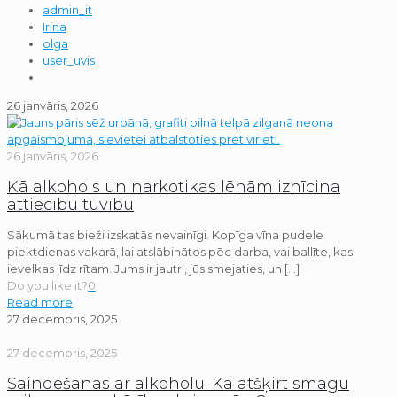
admin_it
Irina
olga
user_uvis
26 janvāris, 2026
26 janvāris, 2026
Kā alkohols un narkotikas lēnām iznīcina
attiecību tuvību
Sākumā tas bieži izskatās nevainīgi. Kopīga vīna pudele
piektdienas vakarā, lai atslābinātos pēc darba, vai ballīte, kas
ievelkas līdz rītam. Jums ir jautri, jūs smejaties, un
[…]
Do you like it?
0
Read more
27 decembris, 2025
27 decembris, 2025
Saindēšanās ar alkoholu. Kā atšķirt smagu