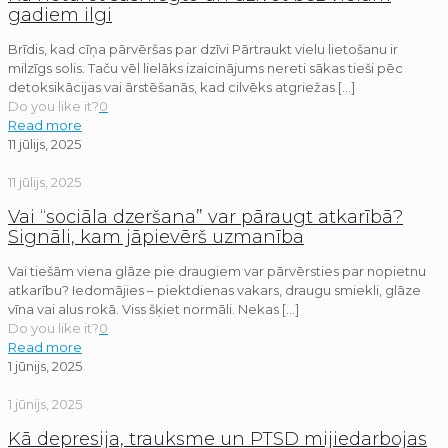
gadiem ilgi
Brīdis, kad cīņa pārvēršas par dzīvi Pārtraukt vielu lietošanu ir
milzīgs solis. Taču vēl lielāks izaicinājums nereti sākas tieši pēc
detoksikācijas vai ārstēšanās, kad cilvēks atgriežas
[…]
Do you like it?
0
Read more
11 jūlijs, 2025
11 jūlijs, 2025
Vai “sociāla dzeršana” var pāraugt atkarībā?
Signāli, kam jāpievērš uzmanība
Vai tiešām viena glāze pie draugiem var pārvērsties par nopietnu
atkarību? Iedomājies – piektdienas vakars, draugu smiekli, glāze
vīna vai alus rokā. Viss šķiet normāli. Nekas
[…]
Do you like it?
0
Read more
1 jūnijs, 2025
1 jūnijs, 2025
Kā depresija, trauksme un PTSD mijiedarbojas