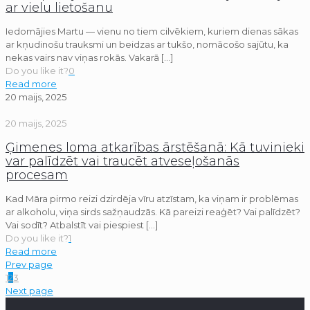
ar vielu lietošanu
Iedomājies Martu — vienu no tiem cilvēkiem, kuriem dienas sākas
ar kņudinošu trauksmi un beidzas ar tukšo, nomācošo sajūtu, ka
nekas vairs nav viņas rokās. Vakarā
[…]
Do you like it?
0
Read more
20 maijs, 2025
20 maijs, 2025
Ģimenes loma atkarības ārstēšanā: Kā tuvinieki
var palīdzēt vai traucēt atveseļošanās
procesam
Kad Māra pirmo reizi dzirdēja vīru atzīstam, ka viņam ir problēmas
ar alkoholu, viņa sirds sažņaudzās. Kā pareizi reaģēt? Vai palīdzēt?
Vai sodīt? Atbalstīt vai piespiest
[…]
Do you like it?
1
Read more
Prev page
1
2
3
Next page