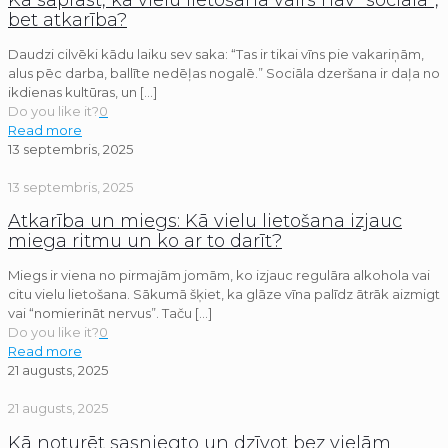
bet atkarība?
Daudzi cilvēki kādu laiku sev saka: “Tas ir tikai vīns pie vakariņām,
alus pēc darba, ballīte nedēļas nogalē.” Sociāla dzeršana ir daļa no
ikdienas kultūras, un
[…]
Do you like it?
0
Read more
13 septembris, 2025
13 septembris, 2025
Atkarība un miegs: Kā vielu lietošana izjauc
miega ritmu un ko ar to darīt?
Miegs ir viena no pirmajām jomām, ko izjauc regulāra alkohola vai
citu vielu lietošana. Sākumā šķiet, ka glāze vīna palīdz ātrāk aizmigt
vai “nomierināt nervus”. Taču
[…]
Do you like it?
0
Read more
21 augusts, 2025
21 augusts, 2025
Kā noturēt sasniegto un dzīvot bez vielām