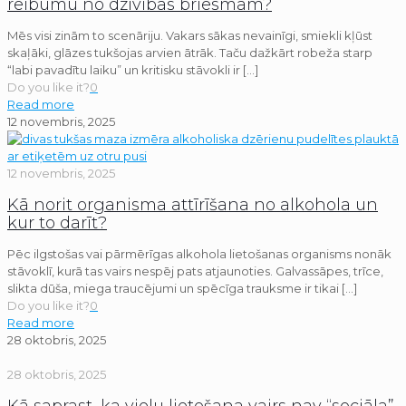
reibumu no dzīvības briesmām?
Mēs visi zinām to scenāriju. Vakars sākas nevainīgi, smiekli kļūst
skaļāki, glāzes tukšojas arvien ātrāk. Taču dažkārt robeža starp
“labi pavadītu laiku” un kritisku stāvokli ir
[…]
Do you like it?
0
Read more
12 novembris, 2025
12 novembris, 2025
Kā norit organisma attīrīšana no alkohola un
kur to darīt?
Pēc ilgstošas vai pārmērīgas alkohola lietošanas organisms nonāk
stāvoklī, kurā tas vairs nespēj pats atjaunoties. Galvassāpes, trīce,
slikta dūša, miega traucējumi un spēcīga trauksme ir tikai
[…]
Do you like it?
0
Read more
28 oktobris, 2025
28 oktobris, 2025
Kā saprast, ka vielu lietošana vairs nav “sociāla”,