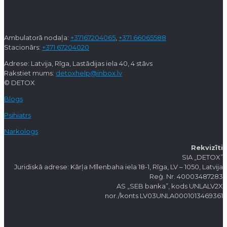
Ambulatorā nodaļa:
+37167204065
,
+371 66065588
Stacionārs:
+371 67204020
Adrese: Latvija, Rīga, Lastādijas iela 40, 4 stāvs
Rakstiet mums:
detoxhelp@inbox.lv
© DETOX
Blogs
Psihiatrs
Narkologs
Rekvizīti
SIA „DETOX”
Juridiskā adrese: Kārļa Mīlenbaha iela 18-1, Rīga, LV – 1050, Latvija
Reģ. Nr. 40003487283
AS „SEB banka”, kods UNLALV2X
nor./konts LV03UNLA0001013469361