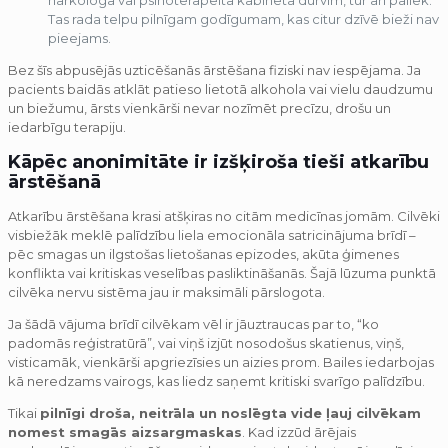
Tas rada telpu pilnīgam godīgumam, kas citur dzīvē bieži nav
pieejams.
Bez šīs abpusējās uzticēšanās ārstēšana fiziski nav iespējama. Ja
pacients baidās atklāt patieso lietotā alkohola vai vielu daudzumu
un biežumu, ārsts vienkārši nevar nozīmēt precīzu, drošu un
iedarbīgu terapiju.
Kāpēc anonimitāte ir izšķiroša tieši atkarību
ārstēšanā
Atkarību ārstēšana krasi atšķiras no citām medicīnas jomām. Cilvēki
visbiežāk meklē palīdzību liela emocionāla satricinājuma brīdī –
pēc smagas un ilgstošas lietošanas epizodes, akūta ģimenes
konflikta vai kritiskas veselības pasliktināšanās. Šajā lūzuma punktā
cilvēka nervu sistēma jau ir maksimāli pārslogota.
Ja šādā vājuma brīdī cilvēkam vēl ir jāuztraucas par to, “ko
padomās reģistratūrā”, vai viņš izjūt nosodošus skatienus, viņš,
visticamāk, vienkārši apgriezīsies un aizies prom. Bailes iedarbojas
kā neredzams vairogs, kas liedz saņemt kritiski svarīgo palīdzību.
Tikai
pilnīgi droša, neitrāla un noslēgta vide ļauj cilvēkam
nomest smagās aizsargmaskas
. Kad izzūd ārējais