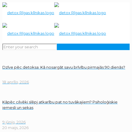
Dzīve pēc detoksa: Kā nosargāt savu brīvību pirmajās 90 dienās?
18 aprīlis, 2026
Kāpēc cilvēki slēpj atkarību pat no tuvākajiem? Psiholoģiskie
iemesli un sekas
9 jūnijs, 2026
20 maijs, 2026