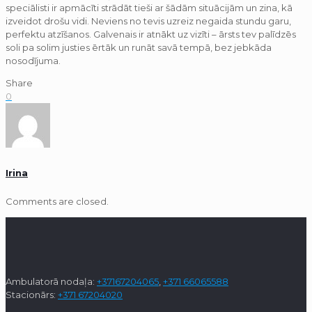
speciālisti ir apmācīti strādāt tieši ar šādām situācijām un zina, kā
izveidot drošu vidi. Neviens no tevis uzreiz negaida stundu garu,
perfektu atzīšanos. Galvenais ir atnākt uz vizīti – ārsts tev palīdzēs
soli pa solim justies ērtāk un runāt savā tempā, bez jebkāda
nosodījuma.
Share
0
Irina
Comments are closed.
Ambulatorā nodaļa:
+37167204065
,
+371 66065588
Stacionārs:
+371 67204020