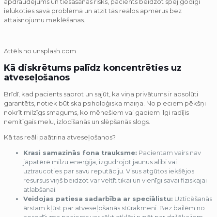
apdraudējums un tiesāšanas risks, pacients beidzot spēj godīgi
ielūkoties savā problēmā un atzīt tās reālos apmērus bez
attaisnojumu meklēšanas.
Attēls no unsplash.com
Kā diskrētums palīdz koncentrēties uz
atveseļošanos
Brīdī, kad pacients saprot un sajūt, ka viņa privātums ir absolūti
garantēts, notiek būtiska psiholoģiska maiņa. No pleciem pēkšņi
nokrīt milzīgs smagums, ko mēnešiem vai gadiem ilgi radījis
nemitīgais melu, izlocīšanās un slēpšanās slogs.
Kā tas reāli paātrina atveseļošanos?
Krasi samazinās fona trauksme:
Pacientam vairs nav
jāpatērē milzu enerģija, izgudrojot jaunus alibi vai
uztraucoties par savu reputāciju. Visus atgūtos iekšējos
resursus viņš beidzot var veltīt tikai un vienīgi savai fiziskajai
atlabšanai.
Veidojas patiesa sadarbība ar speciālistu:
Uzticēšanās
ārstam kļūst par atveseļošanās stūrakmeni. Bez bailēm no
nosodījuma pacients var sākt atklāti runāt par dziļākajiem