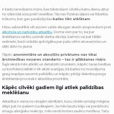
Ir kāds neredzams mūris, kas tūkstošiem cilvēku katru dienu attur
no izšķirošā soļa pretī veselībai. Tās nav fiziskas sāpes vai līdzekļu
trūkums, bet gan paralizējošas
bailes tikt atklātam
.
Mūsu sabiedrībā vēl aizvien valda diezgan skarbi aizspriedumi pret
alkohola un narkotiku atkarību
. Doma vien par to, ka par
ārstēšanos varētu uzzināt darba devējs, kaimiņi vai pat tālāki
radinieki, bieži izrādās spēcīgāka par pašu vēlmi atveseļoties un
sākt dzīvi no jauna.
Tāpēc
anonimitāte un absolūts privātums nav tikai
ārstniecības nozares standarts – tas ir glābšanas riņķis
.
Šajā rakstā mēs atklāti un detalizēti izrunāsim, kāpēc tavas tiesības
uz konfidencialitāti ir tik akūti svarīgas, kā bailes no nosodījuma
grauj iespējas saņemt palīdzību un kāpēc pilnīgi diskrēta pieeja
ārstēšanās procesā ir absolūta prioritāte.
Kāpēc cilvēki gadiem ilgi atliek palīdzības
meklēšanu
Atkarība ir viena no retajām slimībām, kuru cilvēki izmisīgi mēģina
slēpt pat no pašiem tuvākajiem. Ja mēs lauztu kāju vai piedzīvotu
smagu alerģisku reakciju, mēs nevilcinoties sauktu mediķus. Taču