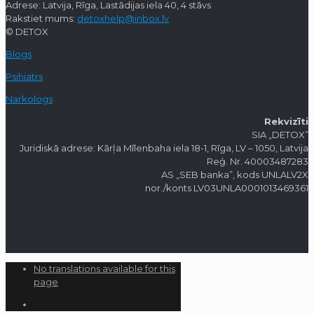
Adrese: Latvija, Rīga, Lastādijas iela 40, 4 stāvs
Rakstiet mums:
detoxhelp@inbox.lv
© DETOX
Blogs
Psihiatrs
Narkologs
Rekvizīti
SIA „DETOX”
Juridiskā adrese: Kārļa Mīlenbaha iela 18-1, Rīga, LV – 1050, Latvija
Reģ. Nr. 40003487283
AS „SEB banka”, kods UNLALV2X
nor./konts LV03UNLA0001013469361
No translations available for this
page