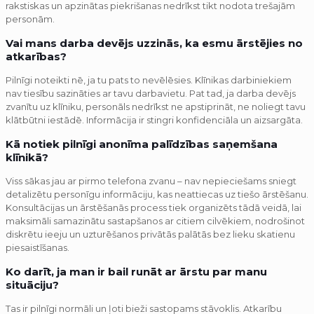
rakstiskas un apzinātas piekrišanas nedrīkst tikt nodota trešajām
personām.
Vai mans darba devējs uzzinās, ka esmu ārstējies no
atkarības?
Pilnīgi noteikti nē, ja tu pats to nevēlēsies. Klīnikas darbiniekiem
nav tiesību sazināties ar tavu darbavietu. Pat tad, ja darba devējs
zvanītu uz klīniku, personāls nedrīkst ne apstiprināt, ne noliegt tavu
klātbūtni iestādē. Informācija ir stingri konfidenciāla un aizsargāta.
Kā notiek pilnīgi anonīma palīdzības saņemšana
klīnikā?
Viss sākas jau ar pirmo telefona zvanu – nav nepieciešams sniegt
detalizētu personīgu informāciju, kas neattiecas uz tiešo ārstēšanu.
Konsultācijas un ārstēšanās process tiek organizēts tādā veidā, lai
maksimāli samazinātu sastapšanos ar citiem cilvēkiem, nodrošinot
diskrētu ieeju un uzturēšanos privātās palātās bez lieku skatienu
piesaistīšanas.
Ko darīt, ja man ir bail runāt ar ārstu par manu
situāciju?
Tas ir pilnīgi normāli un ļoti bieži sastopams stāvoklis. Atkarību