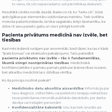
to vienu, tik ļoti nepieciešamo soli pāri klīnikas slieksnim.
Rezultātā cilvēks nonāk slazdā. Bailes no tā, ko “teiks citi”, kļūst
spēcīgākas par elementāru izdzīvošanas instinktu. Tiek izvēlēta
mokoša pašiznīcināšanās, lai tikai saglabātu ārējo šķietamību, ka
dzīve rit savu parasto gaitu un viss ir pilnīgā kontrolē.
Pacienta privātums medicīnā nav izvēle, bet
tiesības
Kad mēs ikdienā runājam par anonimitāti, bieži šķiet, ka tas ir kāds
“īpašs bonuss” vai ekskluzīvs pakalpojums. Taču patiesībā
pacienta privātums nav izvēle – tās ir fundamentālas,
likumā stingri nostiprinātas tiesības
. Medicīniskā
konfidencialitāte ir pamatu pamats jebkurai ārstniecības nozarei,
bet atkarību medicīnā tai ir dzīvības vērtība.
Ko šis princips nozīmē praksē?
Medicīnisko datu absolūta aizsardzība:
Informācija par
tavu diagnozi, vizītes faktu vai pielietoto terapiju nekad bez
tavas piekrišanas nenonāk publiskās datubāzēs, pie darba
devēja vai trešajām personām.
Konfidencialitāte kabinetā:
Viss, kas tiek izrunāts aiz
narkologa vai psihoterapeita kabineta durvīm, tur arī paliek.