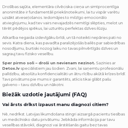
Drošības sajūta, elementāra cilvēciska cieņa un simtprocentīga
anonimitāte ir fundamentāli priekšnoteikumi, lai tu vispār varētu
uzsākt atveseļošanos. Iedomājies to milzīgo emocionālo
atvieglojumu, kad tev vairs nevajadzēs nemitīgi slēpties, melot un
tērēt pēdējos spēkus, lai uzturētu perfektas dzīves ilūziju.
Atkarība negaida izdevīgāku brīdi, un tā noteikti nepāries pati no
sevis. Katra diena, kas pavadīta paralizējošās bailēs par sabiedrības
nosodījumu, burtiski nozog laiku no tavas pilnvērtīgās dzīves un
sagrauj tavu fizisko veselību.
Sper pirmo soli – droši un nevienam nezinot.
Sazinies ar
Detox.lv
speciālistiem jau šodien. Zvani, lai saņemtu profesionālu
palīdzību, absolūtu konfidencialitāti un ātru rīcību akūtā krīzes brīdī.
Tavs privātums pie mums ir garantēts, atlicis tikai glābt pašu
galveno – tavu dzīvību un nākotni.
Biežāk uzdotie jautājumi (FAQ)
Vai ārsts drīkst izpaust manu diagnozi citiem?
Nē, nedrīkst. Latvijas likumdošana stingri aizsargā pacientu tiesības
un medicīnisko datu privātumu. Jebkāda informācija par tavu
veselības stāvokli, diagnozi vai ārstēšanās gaitu bez tavas