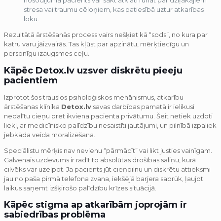
stresa vai traumu cēloņiem, kas patiesībā uztur atkarības
loku.
Rezultātā ārstēšanās process vairs nešķiet kā “sods”, no kura par
katru varu jāizvairās. Tas kļūst par apzinātu, mērķtiecīgu un
personīgu izaugsmes ceļu.
Kāpēc Detox.lv uzsver diskrētu pieeju
pacientiem
Izprotot šos trauslos psiholoģiskos mehānismus, atkarību
ārstēšanas klīnika
Detox.lv
savas darbības pamatā ir ielikusi
nedalītu cieņu pret ikviena pacienta privātumu. Šeit netiek uzdoti
lieki, ar medicīnisko palīdzību nesaistīti jautājumi, un pilnībā izpaliek
jebkāda veida moralizēšana.
Speciālistu mērķis nav nevienu “pārmācīt” vai likt justies vainīgam.
Galvenais uzdevums ir radīt to absolūtas drošības saliņu, kurā
cilvēks var uzelpot. Ja pacients jūt cieņpilnu un diskrētu attieksmi
jau no paša pirmā telefona zvana, iekšējā barjera sabrūk, ļaujot
laikus saņemt izšķirošo palīdzību krīzes situācijā.
Kāpēc stigma ap atkarībām joprojām ir
sabiedrības problēma