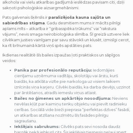
alkohola vai vielu atkarības gadījumā ieslēdzas pavisam citi, dziļi
sakņoti psiholoģiskie aizsargmehānismi.
Pats galvenais šķērslis ir
paralizējoša kauna sajūta un
sabiedrības stigma
. Gadu desmitiem mums ir mācīts pilnīgi
aplams mīts – atkarība ir “gribasspēka trūkums” vai “rakstura
vājums”, nevis smaga neirobioloģiska slimība. Šī greizā uztvere liek
cilvēkam justies vainīgam par savu stāvokli un klusēt, izmisīgi cerot,
ka rīt brīnumainā kārtā viņš spēs apstāties pats.
Ikdienas realitātē šīs bailes izpaužas ļoti praktiskos un sāpīgos
veidos:
Panika par profesionālo reputāciju:
Iedomājies
cienījamu uzņēmuma vadītāju, skolotāju vai ārstu, kurš
baidās, ka atklāta vizīte pie narkologa uz visiem laikiem
iznīcinās viņa karjeru. Cilvēki baidās, ka darba devējs, uzzinot
par ārstēšanos, atradīs iemeslu viņus atlaist.
Bailes no ģimenes un apkārtējo nosodījuma:
Neviens
nevēlas kļūt par kaimiņu tenku objektu vai pievilt radinieku
cerības. Sociālā vide bieži pieprasa “perfektas dzīves” fasādi,
un atkarības atzīšana nozīmētu šīs fasādes pilnīgu
sagraušanu.
Iekšējais sabrukums:
Cilvēks pats sevi nosoda daudz
bargāk nekā jebkurš cits. Šis iekšējais tiesnesis neļauj spert