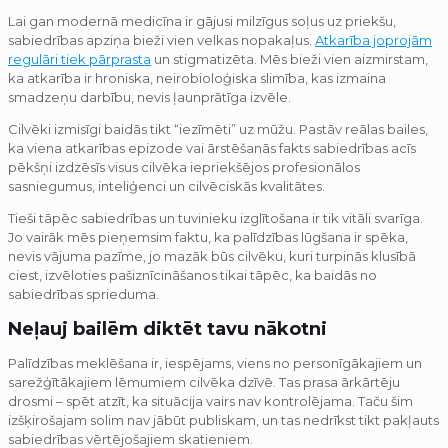
Lai gan modernā medicīna ir gājusi milzīgus soļus uz priekšu,
sabiedrības apziņa bieži vien velkas nopakaļus.
Atkarība joprojām
regulāri tiek pārprasta
un stigmatizēta. Mēs bieži vien aizmirstam,
ka atkarība ir hroniska, neirobioloģiska slimība, kas izmaina
smadzeņu darbību, nevis ļaunprātīga izvēle.
Cilvēki izmisīgi baidās tikt “iezīmēti” uz mūžu. Pastāv reālas bailes,
ka viena atkarības epizode vai ārstēšanās fakts sabiedrības acīs
pēkšņi izdzēsīs visus cilvēka iepriekšējos profesionālos
sasniegumus, inteliģenci un cilvēciskās kvalitātes.
Tieši tāpēc sabiedrības un tuvinieku izglītošana ir tik vitāli svarīga.
Jo vairāk mēs pieņemsim faktu, ka palīdzības lūgšana ir spēka,
nevis vājuma pazīme, jo mazāk būs cilvēku, kuri turpinās klusībā
ciest, izvēloties pašiznīcināšanos tikai tāpēc, ka baidās no
sabiedrības sprieduma.
Neļauj bailēm diktēt tavu nākotni
Palīdzības meklēšana ir, iespējams, viens no personīgākajiem un
sarežģītākajiem lēmumiem cilvēka dzīvē. Tas prasa ārkārtēju
drosmi – spēt atzīt, ka situācija vairs nav kontrolējama. Taču šim
izšķirošajam solim nav jābūt publiskam, un tas nedrīkst tikt pakļauts
sabiedrības vērtējošajiem skatieniem.