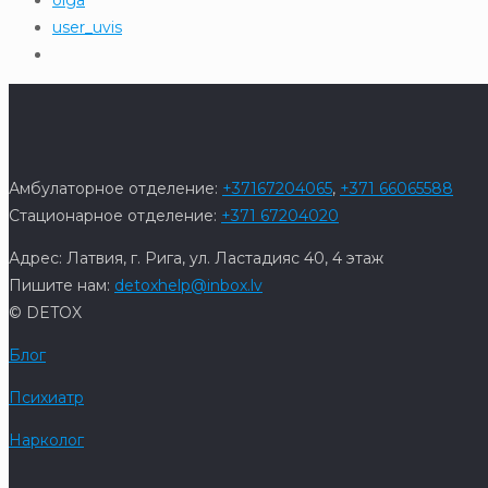
olga
user_uvis
Амбулаторное отделение:
+37167204065
,
+371 66065588
Стационарное отделение:
+371 67204020
Адрес: Латвия, г. Рига, ул. Ластадияс 40, 4 этаж
Пишите нам:
detoxhelp@inbox.lv
© DETOX
Блог
Психиатр
Нарколог