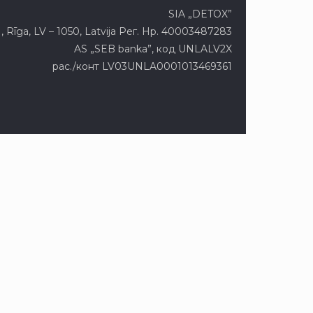
SIA „DETOX”
 Rīga, LV – 1050, Latvija Рег. Нр. 40003487283
AS „SEB banka”, код UNLALV2X
рас./конт LV03UNLA0001013469361