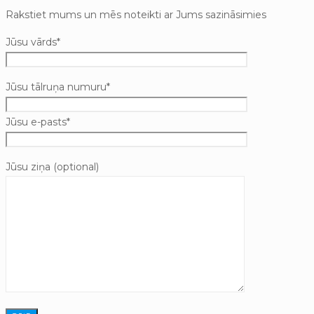
Rakstiet mums un mēs noteikti ar Jums sazināsimies
Jūsu vārds*
Jūsu tālruņa numuru*
Jūsu e-pasts*
Jūsu ziņa (optional)